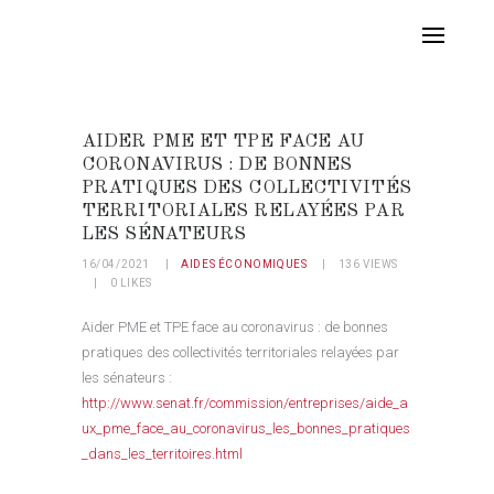
AIDER PME ET TPE FACE AU
CORONAVIRUS : DE BONNES
PRATIQUES DES COLLECTIVITÉS
TERRITORIALES RELAYÉES PAR
LES SÉNATEURS
16/04/2021
AIDES ÉCONOMIQUES
136
VIEWS
0
LIKES
Aider PME et TPE face au coronavirus : de bonnes
pratiques des collectivités territoriales relayées par
les sénateurs :
http://www.senat.fr/commission/entreprises/aide_a
ux_pme_face_au_coronavirus_les_bonnes_pratiques
_dans_les_territoires.html