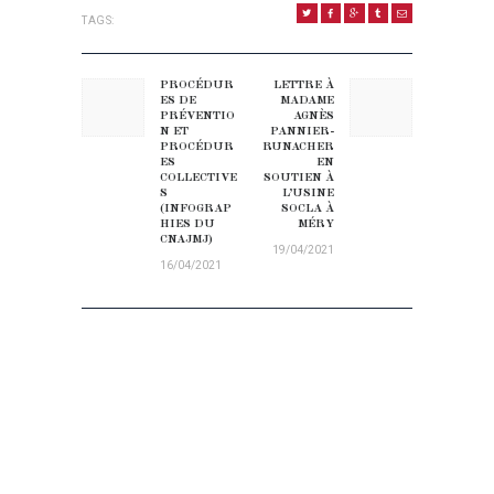
TAGS:
NAVIGATION DE L’ARTICLE
PROCÉDUR
LETTRE À
Previous post:
Next post:
ES DE
MADAME
PRÉVENTIO
AGNÈS
N ET
PANNIER-
PROCÉDUR
RUNACHER
ES
EN
COLLECTIVE
SOUTIEN À
S
L’USINE
(INFOGRAP
SOCLA À
HIES DU
MÉRY
CNAJMJ)
19/04/2021
16/04/2021