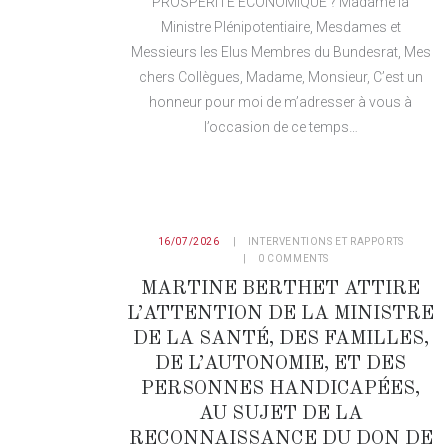
PROSPERITE ECONOMIQUE ? Madame la
Ministre Plénipotentiaire, Mesdames et
Messieurs les Elus Membres du Bundesrat, Mes
chers Collègues, Madame, Monsieur, C’est un
honneur pour moi de m’adresser à vous à
l’occasion de ce temps…
16/07/2026
INTERVENTIONS ET RAPPORTS
0
COMMENTS
MARTINE BERTHET ATTIRE
L’ATTENTION DE LA MINISTRE
DE LA SANTÉ, DES FAMILLES,
DE L’AUTONOMIE, ET DES
PERSONNES HANDICAPÉES,
AU SUJET DE LA
RECONNAISSANCE DU DON DE