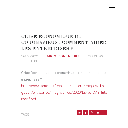
CRISE ÉCONOMIQUE DU
CORONAVIRUS : COMMENT AIDER
LES ENTREPRISES ?
16/04/2021
AIDES ÉCONOMIQUES
137
VIEWS
0
LIKES
Crise économique du coronavirus : comment aider les
entreprises ?
http://www.senat.fr/fileadmin/Fichiers/Images/dele
gation/entreprise/Infographies/2020/Livret_DAE_Inte
ractif.pdf
TAGS:
NAVIGATION DE L’ARTICLE