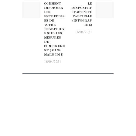
COMMENT
LE
Previous post:
Next post:
INFORMER
DISPOSITIF
LES
D’ACTIVITÉ
ENTREPRIS
PARTIELLE
ES DE
(INFOGRAP
VOTRE
HIE)
TERRITOIR
16/04/2021
E SUR LES
MESURES
DE
CONFINEME
NT (AU 24
MARS 2021)
16/04/2021