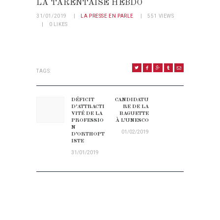
LA TARENTAISE HEBDO
31/01/2019
LA PRESSE EN PARLE
551
VIEWS
0
LIKES
TAGS:
NAVIGATION DE L’ARTICLE
DÉFICIT
CANDIDATU
Previous post:
Next post:
D’ATTRACTI
RE DE LA
VITÉ DE LA
BAGUETTE
PROFESSIO
À L’UNESCO
N
01/02/2019
D’ORTHOPT
ISTE
31/01/2019