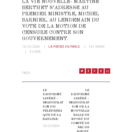
LA VIE NOUVELLE- MARTINE
BERTHET S’ADRESSE AU
PREMIER MINISTRE, MICHEL
BARNIER, AU LENDEMAIN DU
VOTE DE LA MOTION DE
CENSURE CONTRE SON
GOUVERNEMENT.
13/12/2024
LA PRESSE EN PARLE
161
VIEWS
0
LIKES
TAGS:
NAVIGATION DE L’ARTICLE
LE
LE
Previous post:
Next post:
DAUPHINÉ
DAUPHINÉ
LIBÉRÉ –
LIBÉRÉ –
INAUGURAT
INAUGURAT
ION DU
ION DE LA
TÉLÉPHÉRI
NOUVELLE
QUE DE LA
SALLE DE
SAULIRE.
SPORT DU
COMITÉ DE
13/12/2024
SKI DE
SAVOIE.