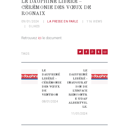
LE DAUPHINÉ LIBÉRÉ –
CÉRÉMONIE DES VŒUX DE
ROGNAIX
09/01/2024
LA PRESSE EN PARLE
116
VIEWS
0
LIKES
Retrouvez
ici
le document.
TAGS:
NAVIGATION DE L’ARTICLE
LE
LE
Previous post:
Next post:
DAUPHINÉ
DAUPHINÉ
LIBÉRÉ –
LIBÉRÉ -
CÉRÉMONIE
INAUGURAT
DES VŒUX
ION DE
DE
L’ESPACE
VENTHON
RENCONTR
E UDAF
08/01/2024
ALBERTVIL
LE.
11/01/2024