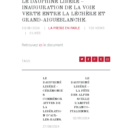
LE DAUPHINÉ LIBÉRÉ –
INAUGURATION DE LA VOIE
VERTE ENTRE LA LÉCHÈRE ET
GRAND-AIGUEBLANCHE.
30/08/2024
LA PRESSE EN PARLE
150
VIEWS
0
LIKES
Retrouvez
ici
le document.
TAGS:
NAVIGATION DE L’ARTICLE
LE
LE
Previous post:
Next post:
DAUPHINÉ
DAUPHINÉ
LIBÉRÉ –
LIBÉRÉ –
CÉRÉMONIE
LA FÊTE
S
DES ALPES
COMMÉMOR
SCELLE
ATIVES DE
L’AMITIÉ
LA
FRANCO-
LIBÉRATIO
ITALIENNE.
N D’AIX-
02/09/2024
LES-BAINS.
27/08/2024