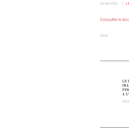
23/06/2025
L
Consulter le do
TAGS:
NAVIG
LE 
Prev
INA
FES
À L
16/0