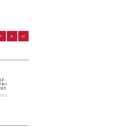
RÉ –
Next post:
OURG
URY.
/2025