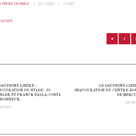
A PRESSE EN PARLE
241
VIEWS
0
LIKES
cument.
ATION DE L’ARTICLE
DAUPHINÉ LIBÉRÉ –
LE DAUPHINÉ LIBÉ
ious post:
UGURATION DU STADE : JO
INAUGURATION DU CENTRE-B
SLER ET FRANCK DALLA-COSTA
DE MERC
’HONNEUR.
23/06
6/2025