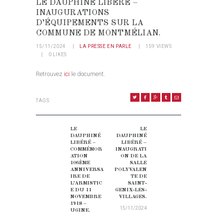
LE DAUPHINÉ LIBÉRÉ –
INAUGURATIONS
D’ÉQUIPEMENTS SUR LA
COMMUNE DE MONTMÉLIAN.
15/11/2024
LA PRESSE EN PARLE
159
VIEWS
0
LIKES
Retrouvez
ici
le document.
TAGS:
NAVIGATION DE L’ARTICLE
LE
LE
Previous post:
Next post:
DAUPHINÉ
DAUPHINÉ
LIBÉRÉ –
LIBÉRÉ –
COMMÉMOR
INAUGRATI
ATION
ON DE LA
106ÈME
SALLE
ANNIVERSA
POLYVALEN
IRE DE
TE DE
L’ARMISTIC
SAINT-
E DU 11
GENIX-LES-
NOVEMBRE
VILLAGES.
1918 –
15/11/2024
UGINE.