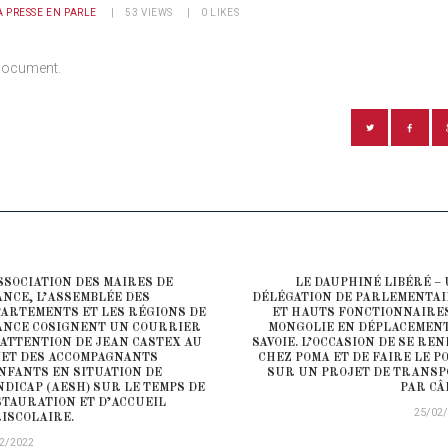
A PRESSE EN PARLE
53
VIEWS
0
LIKES
document.
ATION DE L’ARTICLE
SSOCIATION DES MAIRES DE
LE DAUPHINÉ LIBÉRÉ –
ious post:
NCE, L’ASSEMBLÉE DES
DÉLÉGATION DE PARLEMENTA
ARTEMENTS ET LES RÉGIONS DE
ET HAUTS FONCTIONNAIRE
NCE COSIGNENT UN COURRIER
MONGOLIE EN DÉPLACEMEN
’ATTENTION DE JEAN CASTEX AU
SAVOIE. L’OCCASION DE SE RE
ET DES ACCOMPAGNANTS
CHEZ POMA ET DE FAIRE LE P
NFANTS EN SITUATION DE
SUR UN PROJET DE TRANS
DICAP (AESH) SUR LE TEMPS DE
PAR CÂ
TAURATION ET D’ACCUEIL
25/02
ISCOLAIRE.
2/2022