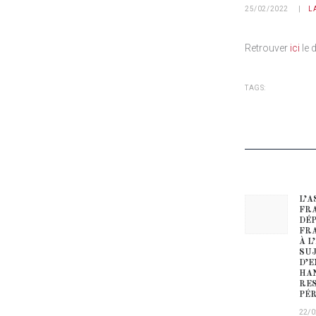
25/02/2022
L
Retrouver
ici
le 
TAGS:
NAVIG
L’A
Prev
FRA
DÉP
FRA
À L
SUJ
D’E
HAN
RES
PÉR
22/0