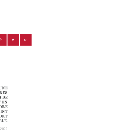
 UNE
Next post:
IRES
S DE
T EN
NDRE
OINT
PORT
BLE.
/2022