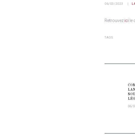
06/03/2023
L
Retrouvez
ici
le 
TAGS:
NAVIG
COM
Prev
LAN
SOU
LÉG
06/0