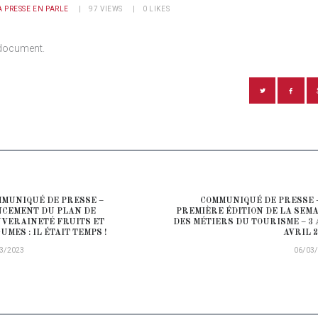
A PRESSE EN PARLE
97
VIEWS
0
LIKES
document.
ATION DE L’ARTICLE
MUNIQUÉ DE PRESSE –
COMMUNIQUÉ DE PRESSE 
ious post:
CEMENT DU PLAN DE
PREMIÈRE ÉDITION DE LA SEM
VERAINETÉ FRUITS ET
DES MÉTIERS DU TOURISME – 3 
UMES : IL ÉTAIT TEMPS !
AVRIL 2
3/2023
06/03