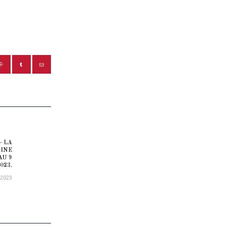
– LA
Next post:
AINE
AU 9
023.
/2023