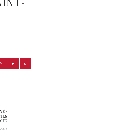
INT-
RNÉE
Next post:
ITÉS
OIE.
/2025