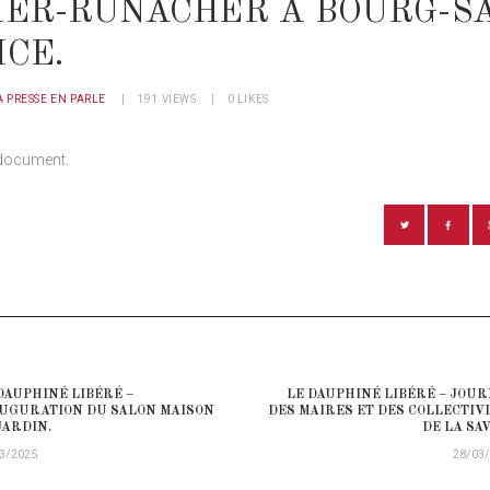
IER-RUNACHER À BOURG-SA
CE.
A PRESSE EN PARLE
191
VIEWS
0
LIKES
document.
ATION DE L’ARTICLE
DAUPHINÉ LIBÉRÉ –
LE DAUPHINÉ LIBÉRÉ – JOU
ious post:
UGURATION DU SALON MAISON
DES MAIRES ET DES COLLECTIV
JARDIN.
DE LA SAV
3/2025
28/03