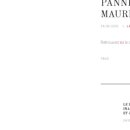
PANN
MAURI
24/03/2025
L
Retrouvez
ici
le 
TAGS:
NAVIG
LE 
Prev
INA
ET 
24/0