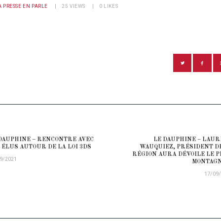
A PRESSE EN PARLE
25
VIEWS
0
LIKES
ATION DE L’ARTICLE
DAUPHINE – RENCONTRE AVEC
LE DAUPHINE – LAU
ious post:
 ÉLUS AUTOUR DE LA LOI 3DS
WAUQUIEZ, PRÉSIDENT D
RÉGION AURA DÉVOILE LE 
9/2021
MONTAGN
17/09