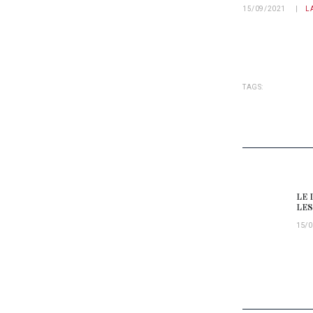
15/09/2021
L
TAGS:
NAVIG
LE 
Prev
LES
15/0