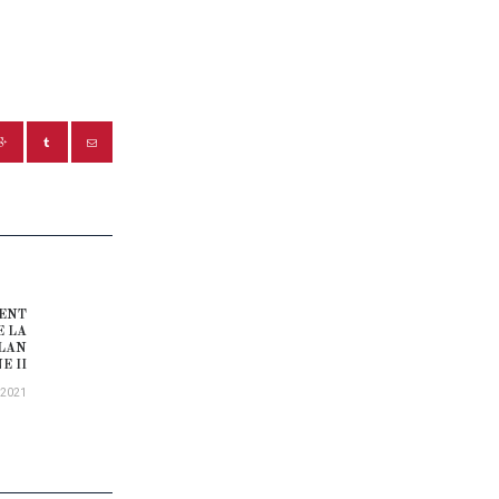
RENT
Next post:
E LA
PLAN
E II
/2021