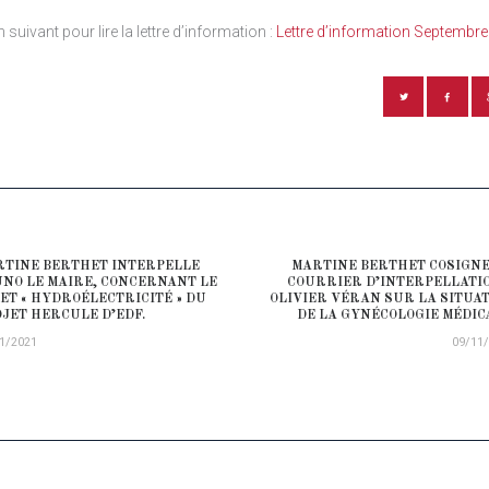
en suivant pour lire la lettre d’information :
Lettre d’information Septembr
ATION DE L’ARTICLE
TINE BERTHET INTERPELLE
MARTINE BERTHET COSIGN
ious post:
NO LE MAIRE, CONCERNANT LE
COURRIER D’INTERPELLATI
ET « HYDROÉLECTRICITÉ » DU
OLIVIER VÉRAN SUR LA SITUA
JET HERCULE D’EDF.
DE LA GYNÉCOLOGIE MÉDIC
1/2021
09/11