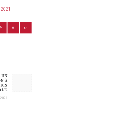
e 2021
E UN
Next post:
ON À
TION
ALE.
/2021