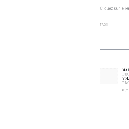
Cliquez sur le li
TAGS:
NAVIG
MAR
Prev
BRU
VOL
PRO
03/1