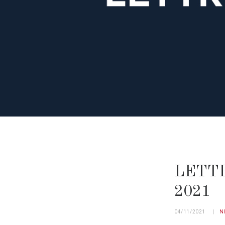
LETTR
2021
04/11/2021
N