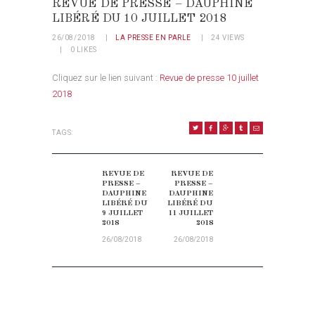
REVUE DE PRESSE – DAUPHINE
LIBÉRÉ DU 10 JUILLET 2018
26/08/2018
LA PRESSE EN PARLE
24
VIEWS
0
LIKES
Cliquez sur le lien suivant :
Revue de presse 10 juillet
2018
TAGS:
NAVIGATION DE L’ARTICLE
REVUE DE
REVUE DE
Previous post:
Next post:
PRESSE –
PRESSE –
DAUPHINE
DAUPHINE
LIBÉRÉ DU
LIBÉRÉ DU
9 JUILLET
11 JUILLET
2018
2018
26/08/2018
26/08/2018