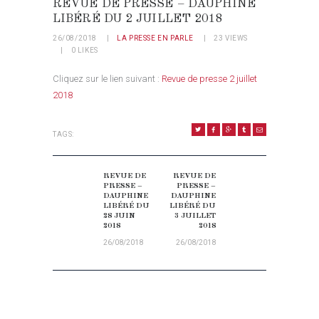
REVUE DE PRESSE – DAUPHINE
LIBÉRÉ DU 2 JUILLET 2018
26/08/2018
LA PRESSE EN PARLE
23
VIEWS
0
LIKES
Cliquez sur le lien suivant :
Revue de presse 2 juillet
2018
TAGS:
NAVIGATION DE L’ARTICLE
REVUE DE
REVUE DE
Previous post:
Next post:
PRESSE –
PRESSE –
DAUPHINE
DAUPHINE
LIBÉRÉ DU
LIBÉRÉ DU
28 JUIN
3 JUILLET
2018
2018
26/08/2018
26/08/2018