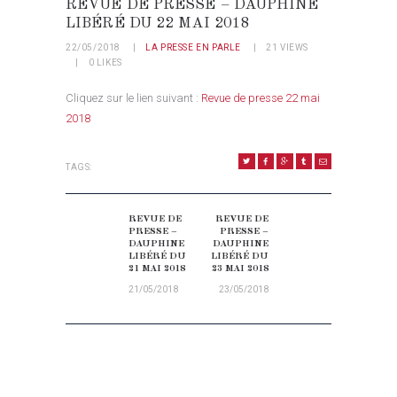
REVUE DE PRESSE – DAUPHINE
LIBÉRÉ DU 22 MAI 2018
22/05/2018
LA PRESSE EN PARLE
21
VIEWS
0
LIKES
Cliquez sur le lien suivant :
Revue de presse 22 mai
2018
TAGS:
NAVIGATION DE L’ARTICLE
REVUE DE
REVUE DE
Previous post:
Next post:
PRESSE –
PRESSE –
DAUPHINE
DAUPHINE
LIBÉRÉ DU
LIBÉRÉ DU
21 MAI 2018
23 MAI 2018
21/05/2018
23/05/2018