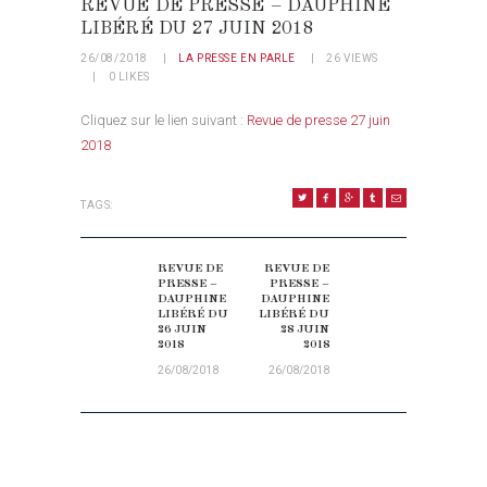
REVUE DE PRESSE – DAUPHINE
LIBÉRÉ DU 27 JUIN 2018
26/08/2018
LA PRESSE EN PARLE
26
VIEWS
0
LIKES
Cliquez sur le lien suivant :
Revue de presse 27 juin
2018
TAGS:
NAVIGATION DE L’ARTICLE
REVUE DE
REVUE DE
Previous post:
Next post:
PRESSE –
PRESSE –
DAUPHINE
DAUPHINE
LIBÉRÉ DU
LIBÉRÉ DU
26 JUIN
28 JUIN
2018
2018
26/08/2018
26/08/2018