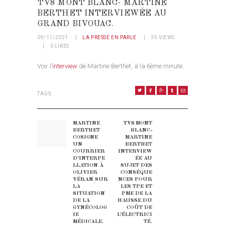
TV8 MONT BLANC- MARTINE
BERTHET INTERVIEWÉE AU
GRAND BIVOUAC.
09/11/2021
LA PRESSE EN PARLE
35
VIEWS
0
LIKES
Voir l’
interview
de Martine Berthet, à la 6ème minute.
TAGS:
NAVIGATION DE L’ARTICLE
MARTINE
TV8 MONT
Previous post:
Next post:
BERTHET
BLANC-
COSIGNE
MARTINE
UN
BERTHET
COURRIER
INTERVIEW
D’INTERPE
ÉE AU
LLATION À
SUJET DES
OLIVIER
CONSÉQUE
VÉRAN SUR
NCES POUR
LA
LES TPE ET
SITUATION
PME DE LA
DE LA
HAUSSE DU
GYNÉCOLOG
COÛT DE
IE
L’ÉLECTRICI
MÉDICALE.
TÉ.