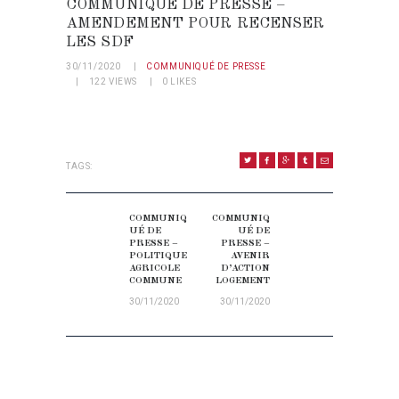
COMMUNIQUÉ DE PRESSE –
AMENDEMENT POUR RECENSER
LES SDF
30/11/2020
COMMUNIQUÉ DE PRESSE
122
VIEWS
0
LIKES
TAGS:
NAVIGATION DE L’ARTICLE
COMMUNIQ
COMMUNIQ
Previous post:
Next post:
UÉ DE
UÉ DE
PRESSE –
PRESSE –
POLITIQUE
AVENIR
AGRICOLE
D’ACTION
COMMUNE
LOGEMENT
30/11/2020
30/11/2020