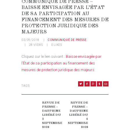
COMMUNIQUÉ DE PRESSE –
BAISSE ENVISAGÉE PAR L’ÉTAT
DE SA PARTICIPATION AU
FINANCEMENT DES MESURES DE
PROTECTION JURIDIQUE DES
MAJEURS
03/09/2018
COMMUNIQUÉ DE PRESSE
28
VIEWS
0
LIKES
Cliquez sur le lien suivant :
Baisse envisagée par
l’État de sa participation au financement des
mesures de protection juridique des majeurs
TAGS:
NAVIGATION DE L’ARTICLE
REVUE DE
REVUE DE
Previous post:
Next post:
PRESSE –
PRESSE –
DAUPHINE
DAUPHINE
LIBÉRÉ DU
LIBÉRÉ DU
3
4
SEPTEMBRE
SEPTEMBRE
2018
2018