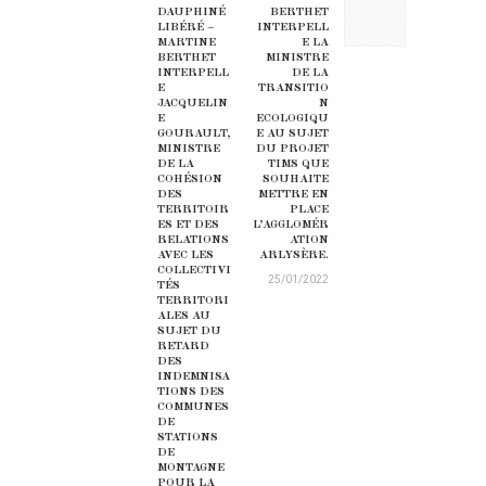
Previous post:
Next post:
DAUPHINÉ
BERTHET
LIBÉRÉ –
INTERPELL
MARTINE
E LA
BERTHET
MINISTRE
INTERPELL
DE LA
E
TRANSITIO
JACQUELIN
N
E
ECOLOGIQU
GOURAULT,
E AU SUJET
MINISTRE
DU PROJET
DE LA
TIMS QUE
COHÉSION
SOUHAITE
DES
METTRE EN
TERRITOIR
PLACE
ES ET DES
L’AGGLOMÉR
RELATIONS
ATION
AVEC LES
ARLYSÈRE.
COLLECTIVI
25/01/2022
TÉS
TERRITORI
ALES AU
SUJET DU
RETARD
DES
INDEMNISA
TIONS DES
COMMUNES
DE
STATIONS
DE
MONTAGNE
POUR LA