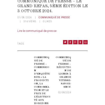
COMMUNIQUÉ DE PRESSE – LE
GRAND REPAS, 5ÈME ÉDITION LE
3 OCTOBRE 2024.
01/08/2024
COMMUNIQUÉ DE PRESSE
316
VIEWS
0
LIKES
Lire le communiqué de presse
TAGS:
NAVIGATION DE L’ARTICLE
COMMUNIQ
COMMUNIQ
Previous post:
Next post:
UÉ DE
UÉ DE
PRESSE –
PRESSE –
COMMISSIO
RÉDUCTIO
N
N DE
D’ENQUÊTE
LIGNES À
SUR « LA
GRANDE
PRODUCTI
VITESSE-
ON, LA
SAVOIE-
CONSOMMA
SNCF.
TION ET LE
02/08/2024
PRIX DE
L’ÉLECTRICI
TÉ AUX
HORIZONS