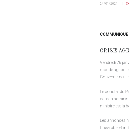
24/01/2024
C
COMMUNIQUE DE
CRISE AGR
Vendredi 26 janv
monde agricole. 
Gouvernement qu’
Le constat du P
carcan administr
ministre est la b
Les annonces ne 
l’inévitable et i