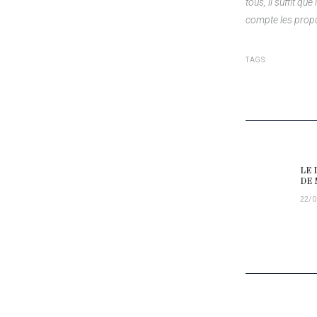
tous, il suffit q
compte les propo
TAGS:
NAVIG
LE 
Prev
DE 
22/0