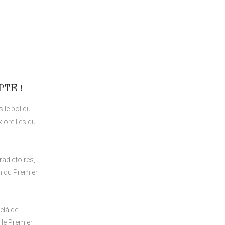
PTE !
 le bol du
 oreilles du
radictoires,
on du Premier
elà de
, le Premier