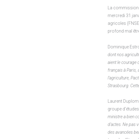
La commission p
mercredi 31 janv
agricoles (FNSE
profond mal être
Dominique Estro
dont nos agricult
aient le courage 
français à Paris,
l’agriculture, Pa
Strasbourg. Cette
Laurent Duplomb,
groupe d’études 
ministre a bien c
d’actes. Ne pas vo
des avancées beau