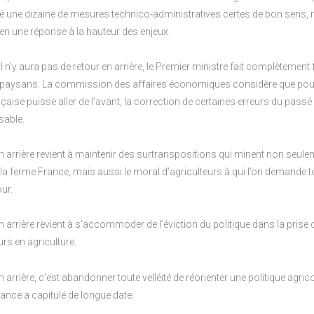
né une dizaine de mesures technico-administratives certes de bon sens, 
ien une réponse à la hauteur des enjeux.
il n’y aura pas de retour en arrière, le Premier ministre fait complètement
aysans. La commission des affaires économiques considère que pou
ançaise puisse aller de l’avant, la correction de certaines erreurs du passé
sable.
n arrière revient à maintenir des surtranspositions qui minent non seule
 la ferme France, mais aussi le moral d’agriculteurs à qui l’on demande t
our.
n arrière revient à s’accommoder de l’éviction du politique dans la prise 
rs en agriculture.
n arrière, c’est abandonner toute velléité de réorienter une politique ag
France a capitulé de longue date.