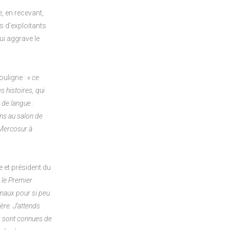
, en recevant,
s d’exploitants
ui aggrave le
ouligne :
« ce
s histoires, qui
 de langue :
ons au salon de
e Mercosur à
e et président du
, le Premier
 maux pour si peu
ère. J’attends
es sont connues de