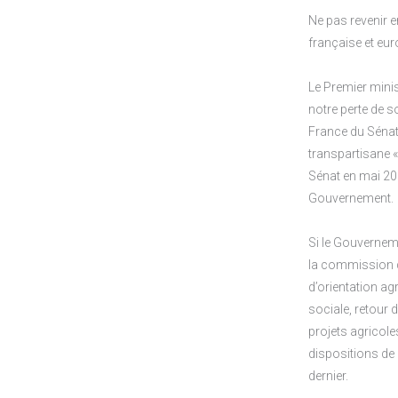
Ne pas revenir en
française et eur
Le Premier minist
notre perte de so
France du Sénat d
transpartisane «
Sénat en mai 202
Gouvernement.
Si le Gouverneme
la commission d
d’orientation agr
sociale, retour 
projets agricole
dispositions de 
dernier.