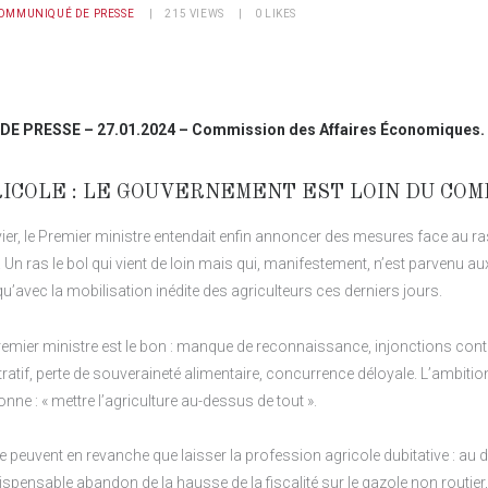
OMMUNIQUÉ DE PRESSE
215
VIEWS
0
LIKES
 PRESSE – 27.01.2024 – Commission des Affaires Économiques.
ICOLE : LE GOUVERNEMENT EST LOIN DU COM
ier, le Premier ministre entendait enfin annoncer des mesures face au ras
Un ras le bol qui vient de loin mais qui, manifestement, n’est parvenu aux
avec la mobilisation inédite des agriculteurs ces derniers jours.
remier ministre est le bon : manque de reconnaissance, injonctions cont
atif, perte de souveraineté alimentaire, concurrence déloyale. L’ambiti
onne : « mettre l’agriculture au-dessus de tout ».
peuvent en revanche que laisser la profession agricole dubitative : au d
ndispensable abandon de la hausse de la fiscalité sur le gazole non routier