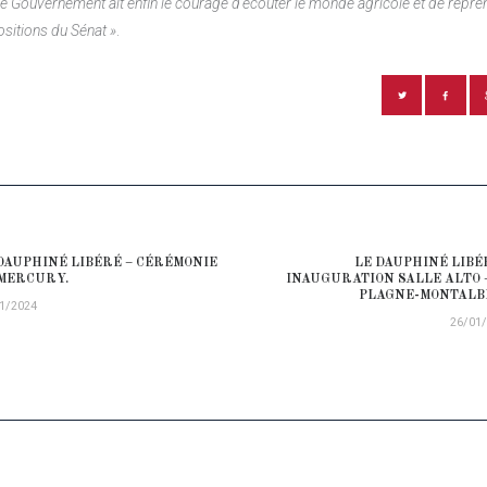
ue le Gouvernement ait enfin le courage d’écouter le monde agricole et de repr
sitions du Sénat »
.
ATION DE L’ARTICLE
DAUPHINÉ LIBÉRÉ – CÉRÉMONIE
LE DAUPHINÉ LIBÉ
ious post:
MERCURY.
INAUGURATION SALLE ALTO 
PLAGNE-MONTALB
1/2024
26/01