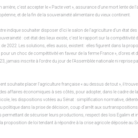
 arrière, c’est accepter le « Pacte vert », assurance d’une mort lente de l’
opéenne, et de la fin de la souveraineté alimentaire du vieux continent.
re indique souhaiter disposer d’ici le salon de l’agriculture d’un état des 
uveraineté : cet état des lieux existe, c’est le rapport sur la compétitivité 
e 2022. Les solutions, elles aussi, existent : elles figurent dans la propo
 pour un choc de compétitivité en faveur de la ferme France », d’ores et 
3, jamais inscrite à l’ordre du jour de l’Assemblée nationale ni reprise pa
nt souhaite placer l’agriculture française « au dessus de tout », il trou
es affaires économiques à ses côtés, pour adopter, dans le cadre de la 
icole, les dispositions votées au Sénat : simplification normative, détente
du politique dans la prise de décision, coup d’arrêt aux surtranspositions
s permettant de sécuriser leurs productions, respect des lois Egalim et in
la proposition de loi tendant à répondre à la crise agricole déposée au 