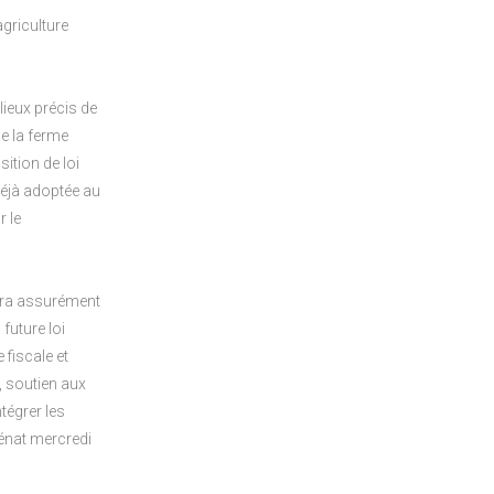
agriculture
lieux précis de
de la ferme
sition de loi
déjà adoptée au
r le
vera assurément
future loi
 fiscale et
, soutien aux
tégrer les
Sénat mercredi