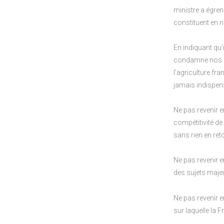
ministre a égre
constituent en r
En indiquant qu’
condamne nos p
l’agriculture fr
jamais indispen
Ne pas revenir e
compétitivité de
sans rien en ret
Ne pas revenir e
des sujets majeu
Ne pas revenir e
sur laquelle la 