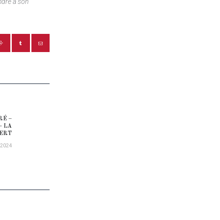
endre à son
RÉ –
Next post:
– LA
ERT
/2024