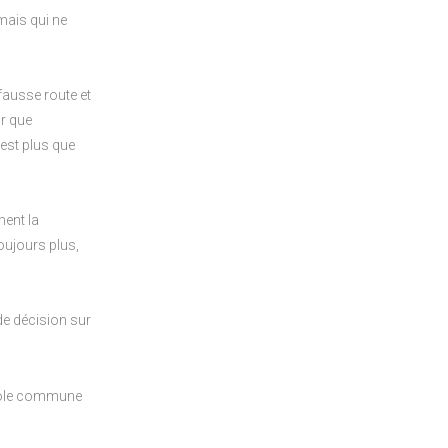
mais qui ne
 fausse route et
r que
 est plus que
ment la
oujours plus,
de décision sur
ricole commune