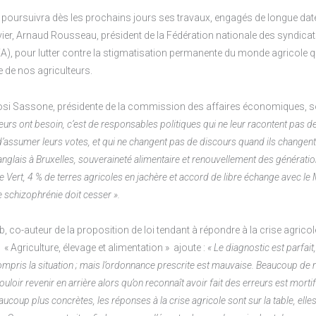
oursuivra dès les prochains jours ses travaux, engagés de longue date
ier, Arnaud Rousseau, président de la Fédération nationale des syndicat
A), pour lutter contre la stigmatisation permanente du monde agricole q
 de nos agriculteurs.
si Sassone, présidente de la commission des affaires économiques, s
eurs ont besoin, c’est de responsables politiques qui ne leur racontent pas de
d’assumer leurs votes, et qui ne changent pas de discours quand ils changent
 anglais à Bruxelles, souveraineté alimentaire et renouvellement des générati
cte Vert, 4 % de terres agricoles en jachère et accord de libre échange avec l
 schizophrénie doit cesser ».
 co-auteur de la proposition de loi tendant à répondre à la crise agricol
« Agriculture, élevage et alimentation » ajoute :
« Le diagnostic est parfait
ompris la situation ; mais l’ordonnance prescrite est mauvaise. Beaucoup de
uloir revenir en arrière alors qu’on reconnaît avoir fait des erreurs est mortif
coup plus concrètes, les réponses à la crise agricole sont sur la table, ell