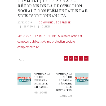
COMMUNIQUÉ DE PRESSE –
RÉFORME DE LA PROTECTION
SOCIALE COMPLÉMENTAIRE PAR
VOIE D’ORDONNANCES
27/12/2019
COMMUNIQUÉ DE PRESSE
69
VIEWS
0
LIKES
20191227__CP_REPQE13131_Ministere action et
comptes publics_reforme protection sociale
complémentaire
TAGS:
NAVIGATION DE L’ARTICLE
COMMUNIQ
COMMUNIQ
Previous post:
Next post:
UÉ DE
UÉ DE
PRESSE –
PRESSE –
MOBILITÉ
RÉFORME
EN SAVOIE
DES
RETRAITES
05/12/2019
10/01/2020