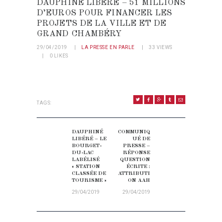
DAUPHINÉ LIBÉRÉ – 51 MILLIONS
D’EUROS POUR FINANCER LES
PROJETS DE LA VILLE ET DE
GRAND CHAMBÉRY
29/04/2019
LA PRESSE EN PARLE
33
VIEWS
0
LIKES
TAGS:
NAVIGATION DE L’ARTICLE
DAUPHINÉ
COMMUNIQ
Previous post:
Next post:
LIBÉRÉ – LE
UÉ DE
BOURGET-
PRESSE –
DU-LAC
RÉPONSE
LABÉLISÉ
QUESTION
« STATION
ÉCRITE :
CLASSÉE DE
ATTRIBUTI
TOURISME »
ON AAH
29/04/2019
29/04/2019