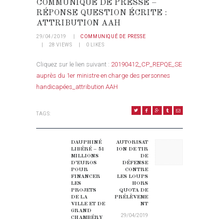
COMMUNIQUÉ DE PRESSE –
RÉPONSE QUESTION ÉCRITE :
ATTRIBUTION AAH
29/04/2019
COMMUNIQUÉ DE PRESSE
28
VIEWS
0
LIKES
Cliquez sur le lien suivant :
20190412_CP_REPQE_SE
auprès du 1er ministre en charge des personnes
handicapées_attribution AAH
TAGS:
NAVIGATION DE L’ARTICLE
DAUPHINÉ
AUTORISAT
Previous post:
Next post:
LIBÉRÉ – 51
ION DE TIR
MILLIONS
DE
D’EUROS
DÉFENSE
POUR
CONTRE
FINANCER
LES LOUPS
LES
HORS
PROJETS
QUOTA DE
DE LA
PRÉLÈVEME
VILLE ET DE
NT
GRAND
29/04/2019
CHAMBÉRY