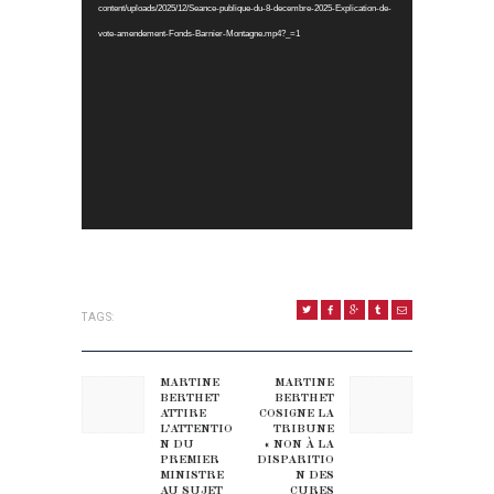
content/uploads/2025/12/Seance-publique-du-8-decembre-2025-Explication-de-
vote-amendement-Fonds-Barnier-Montagne.mp4?_=1
TAGS:
NAVIGATION DE L’ARTICLE
MARTINE
MARTINE
Previous post:
Next post:
BERTHET
BERTHET
ATTIRE
COSIGNE LA
L’ATTENTIO
TRIBUNE
N DU
« NON À LA
PREMIER
DISPARITIO
MINISTRE
N DES
AU SUJET
CURES