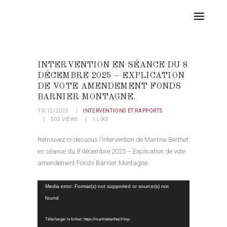
INTERVENTION EN SÉANCE DU 8
DÉCEMBRE 2025 – EXPLICATION
DE VOTE AMENDEMENT FONDS
BARNIER MONTAGNE.
10/12/2025
INTERVENTIONS ET RAPPORTS
505
VIEWS
1
LIKE
Retrouvez ci-dessous l’intervention de Martine Berthet
en séance du 8 décembre 2025 – Explication de vote
amendement Fonds Barnier Montagne:
Lecteur
Media error: Format(s) not supported or source(s) not
vidéo
found
Télécharger le fichier: https://martineberthet.fr/wp-