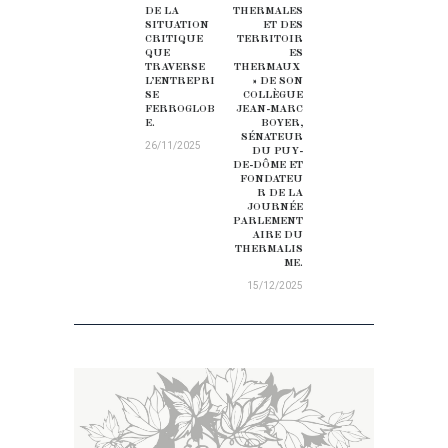
DE LA
THERMALES
SITUATION
ET DES
CRITIQUE
TERRITOIR
QUE
ES
TRAVERSE
THERMAUX
L’ENTREPRI
» DE SON
SE
COLLÈGUE
FERROGLOB
JEAN-MARC
E.
BOYER,
SÉNATEUR
26/11/2025
DU PUY-
DE-DÔME ET
FONDATEU
R DE LA
JOURNÉE
PARLEMENT
AIRE DU
THERMALIS
ME.
15/12/2025