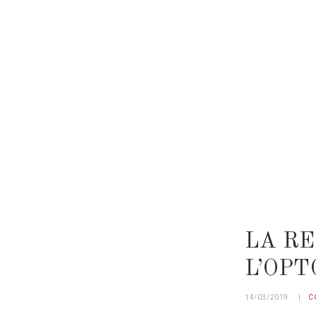
LA R
L’OP
14/03/2019
C