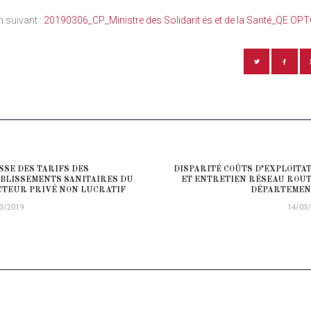
en suivant :
20190306_CP_Ministre des Solidarit és et de la Santé_QE O
ATION DE L’ARTICLE
SSE DES TARIFS DES
DISPARITÉ COÛTS D’EXPLOITA
ious post:
BLISSEMENTS SANITAIRES DU
ET ENTRETIEN RÉSEAU ROU
CTEUR PRIVÉ NON LUCRATIF
DÉPARTEMEN
3/2019
14/03