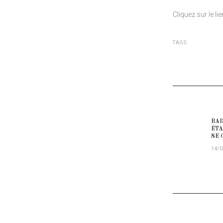
Cliquez sur le li
TAGS:
NAVIG
BAI
Prev
ÉTA
SE 
14/0