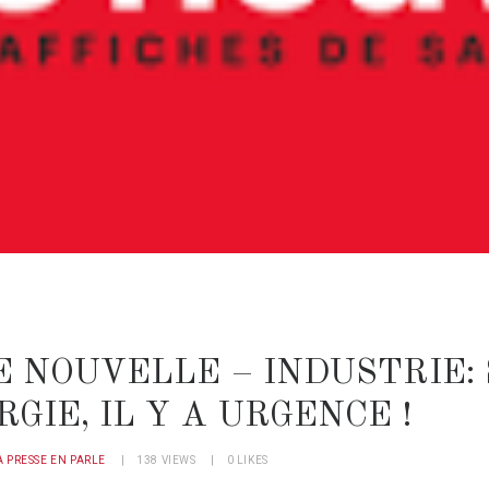
E NOUVELLE – INDUSTRIE:
RGIE, IL Y A URGENCE !
A PRESSE EN PARLE
138
VIEWS
0
LIKES