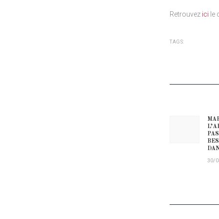
Retrouvez
ici
le 
TAGS:
NAVIG
MAR
Prev
L’A
PAS
BES
DAN
30/0