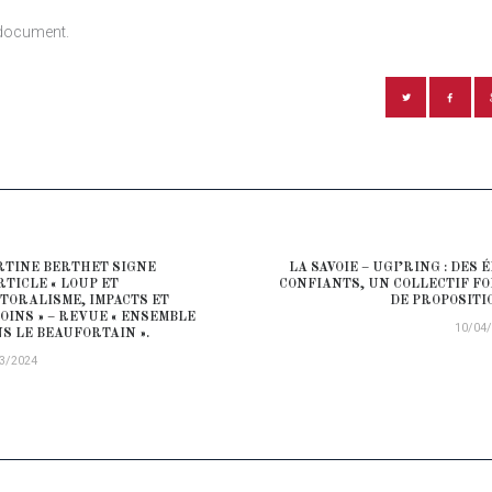
document.
ATION DE L’ARTICLE
TINE BERTHET SIGNE
LA SAVOIE – UGI’RING : DES 
ious post:
RTICLE « LOUP ET
CONFIANTS, UN COLLECTIF F
TORALISME, IMPACTS ET
DE PROPOSITI
OINS » – REVUE « ENSEMBLE
10/04
S LE BEAUFORTAIN ».
3/2024