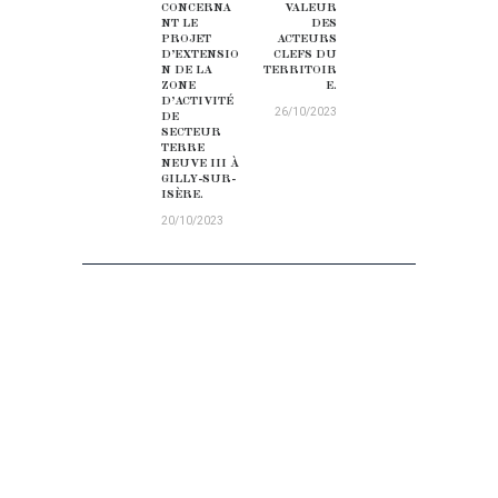
CONCERNA
VALEUR
NT LE
DES
PROJET
ACTEURS
D’EXTENSIO
CLEFS DU
N DE LA
TERRITOIR
ZONE
E.
D’ACTIVITÉ
26/10/2023
DE
SECTEUR
TERRE
NEUVE III À
GILLY-SUR-
ISÈRE.
20/10/2023