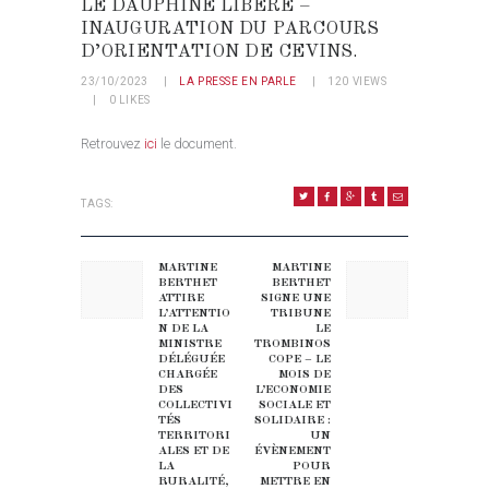
LE DAUPHINÉ LIBÉRÉ –
INAUGURATION DU PARCOURS
D’ORIENTATION DE CEVINS.
23/10/2023
LA PRESSE EN PARLE
120
VIEWS
0
LIKES
Retrouvez
ici
le document.
TAGS:
NAVIGATION DE L’ARTICLE
MARTINE
MARTINE
Previous post:
Next post:
BERTHET
BERTHET
ATTIRE
SIGNE UNE
L’ATTENTIO
TRIBUNE
N DE LA
LE
MINISTRE
TROMBINOS
DÉLÉGUÉE
COPE – LE
CHARGÉE
MOIS DE
DES
L’ECONOMIE
COLLECTIVI
SOCIALE ET
TÉS
SOLIDAIRE :
TERRITORI
UN
ALES ET DE
ÉVÈNEMENT
LA
POUR
RURALITÉ,
METTRE EN