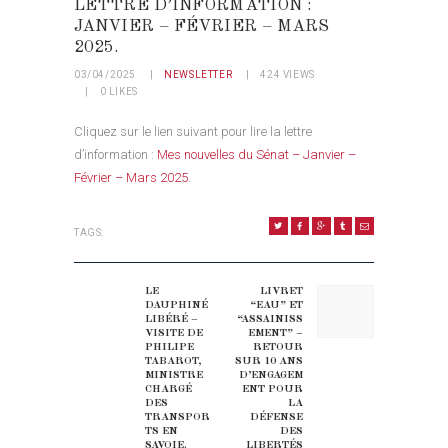
LETTRE D’INFORMATION :
JANVIER – FÉVRIER – MARS
2025.
03/04/2025
NEWSLETTER
424
VIEWS
0
LIKES
Cliquez sur le lien suivant pour lire la lettre
d’information :
Mes nouvelles du Sénat – Janvier –
Février – Mars 2025.
TAGS:
NAVIGATION DE L’ARTICLE
LE
LIVRET
Previous post:
Next post:
DAUPHINÉ
“EAU” ET
LIBÉRÉ –
“ASSAINISS
VISITE DE
EMENT” –
PHILIPE
RETOUR
TABAROT,
SUR 10 ANS
MINISTRE
D’ENGAGEM
CHARGÉ
ENT POUR
DES
LA
TRANSPOR
DÉFENSE
TS EN
DES
SAVOIE.
LIBERTÉS