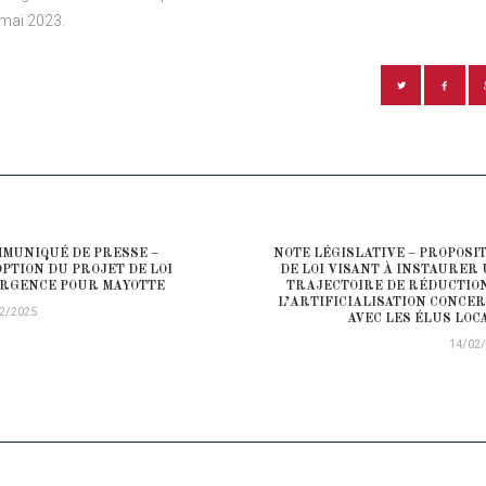
mai 2023.
ATION DE L’ARTICLE
MUNIQUÉ DE PRESSE –
NOTE LÉGISLATIVE – PROPOSI
ious post:
PTION DU PROJET DE LOI
DE LOI VISANT À INSTAURER
RGENCE POUR MAYOTTE
TRAJECTOIRE DE RÉDUCTIO
L’ARTIFICIALISATION CONCE
2/2025
AVEC LES ÉLUS LOC
14/02