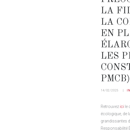
LA FI
LA CO
EN PL
ÉLAR
LES P
CONS
PMCB)
14/02/2025
I
Retrouvez
ici
le 
écologique, de l
grandissantes de 
Responsabilité 