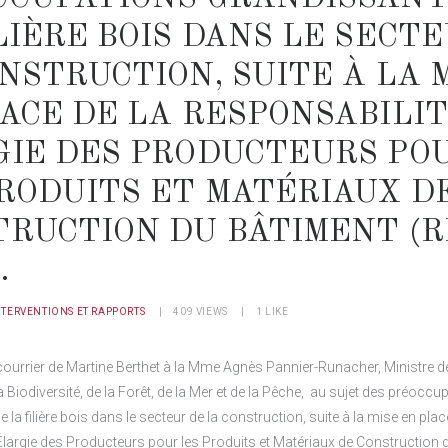
LIÈRE BOIS DANS LE SECT
NSTRUCTION, SUITE À LA 
ACE DE LA RESPONSABILI
GIE DES PRODUCTEURS PO
RODUITS ET MATÉRIAUX D
TRUCTION DU BÂTIMENT (R
.
NTERVENTIONS ET RAPPORTS
409
VIEWS
1
LIKE
courrier de Martine Berthet à la Mme Agnès Pannier-Runacher, Ministre de
a Biodiversité, de la Forêt, de la Mer et de la Pêche, au sujet des préoccu
la filière bois dans le secteur de la construction, suite à la mise en plac
Élargie des Producteurs pour les Produits et Matériaux de Construction 