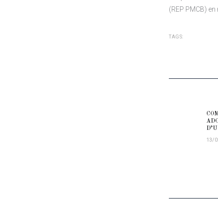
(REP PMCB) en 
TAGS:
NAVIG
COM
Prev
ADO
D’U
13/0