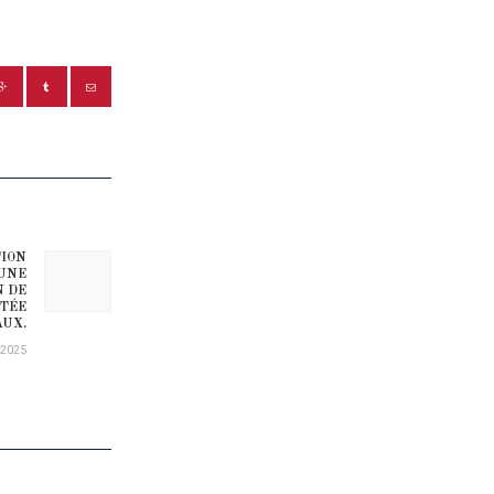
TION
Next post:
 UNE
N DE
RTÉE
AUX.
/2025