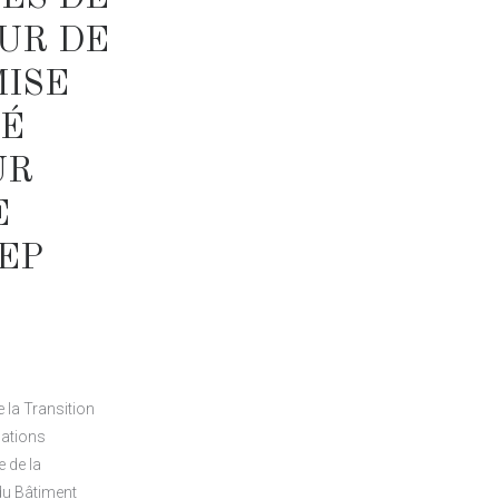
EUR DE
MISE
TÉ
UR
E
EP
 la Transition
pations
e de la
du Bâtiment