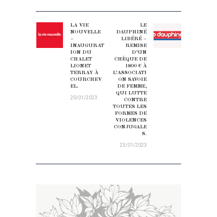
NAVIGATION DE L’ARTICLE
LA VIE
LE
Previous post:
Next post:
NOUVELLE
DAUPHINÉ
–
LIBÉRÉ –
INAUGURAT
REMISE
ION DU
D’UN
CHALET
CHÈQUE DE
LIONET
1800 € À
TERRAY À
L’ASSOCIATI
COURCHEV
ON SAVOIE
EL.
DE FEMME,
QUI LUTTE
20/01/2023
CONTRE
TOUTES LES
FORMES DE
VIOLENCES
CONJUGALE
S.
23/01/2023