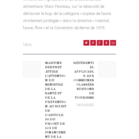
alimentaire, Marc Fesneau, sur la nécessité de
déclasser le loup de la catégorie « espèce de faune
strictement protégée » dans la directive « Habitat,
faune, flore » et la Convention de Berne de 1979.
TAGS:
NAVIGATION DE L’ARTICLE
MARTINE
RÉFÉRENTI
Previous post:
Next post:
BERTHET
EL
ATTIRE
APPLICABL
L’ATTENTIO
E AUX
N DU
COMMUNES
MINISTRE
CLASSÉES
DE LA
STATIONS
SANTÉ ET
DE
DE LA
TOURISME
PRÉVENTIO
24/10/2022
N AU SUJET
DE
L’ARTICLE
30 DU
PROJET DE
LOI DE
FINANCEME
NT DE LA