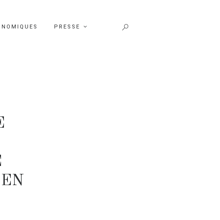
ONOMIQUES
PRESSE
E
E
E
 EN