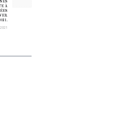
UNES
TE À
TÉES
IVER
021.
/2021