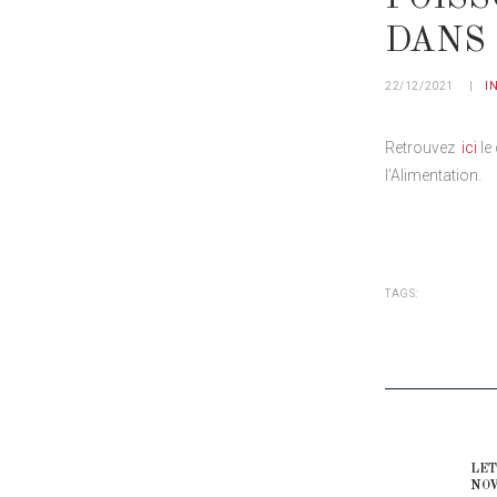
DANS 
22/12/2021
I
Retrouvez
ici
le
l’Alimentation.
TAGS:
NAVIG
LET
Prev
NOV