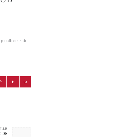
riculture et de
ELLE
Next post:
T DE