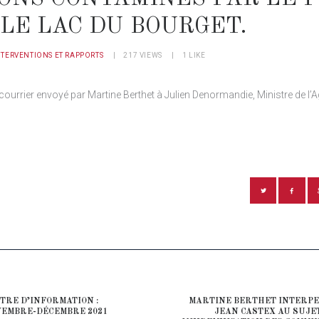
LE LAC DU BOURGET.
NTERVENTIONS ET RAPPORTS
217
VIEWS
1
LIKE
 courrier envoyé par Martine Berthet à Julien Denormandie, Ministre de l’Ag
ATION DE L’ARTICLE
TRE D’INFORMATION :
MARTINE BERTHET INTERP
ious post:
EMBRE-DÉCEMBRE 2021
JEAN CASTEX AU SUJE