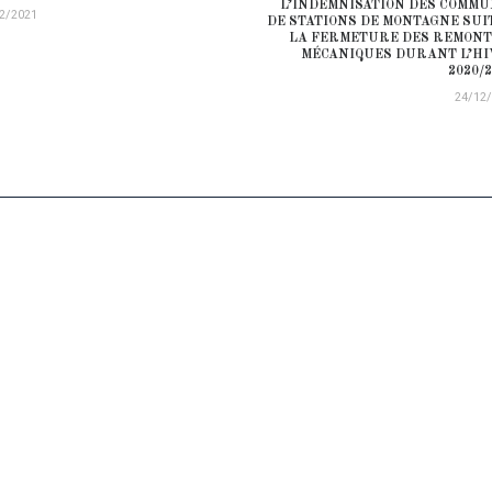
L’INDEMNISATION DES COMM
2/2021
DE STATIONS DE MONTAGNE SUI
LA FERMETURE DES REMON
MÉCANIQUES DURANT L’H
2020/2
24/12