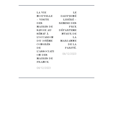
NAVIGATION DE L’ARTICLE
LA VIE
LE
Previous post:
Next post:
NOUVELLE
DAUPHINÉ
– VISITE
LIBÉRÉ –
DES
REMISE DES
MAIRES DE
PRIX
SAVOIE AU
DÉPARTEME
SÉNAT À
NTAUX DE
L’OCCASION
LA
DU 105ÈME
MARIANNE
CONGRÈS
DE LA
DE
PARITÉ.
L’ASSOCIATI
06/12/2023
ON DES
MAIRES DE
FRANCE.
04/12/2023