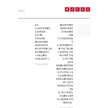
TAGS:
NAVIGATION DE L’ARTICLE
LE
MARTINE
Previous post:
Next post:
DAUPHINÉ
BERTHET
LIBÉRÉ –
COSIGNE
LYON-
UN
TURIN:
COURRIER
MARTINE
À
BERTHET
L’ATTENTIO
SOUTIEN LE
N DE JEAN
SCÉNARIO
CASTEX AU
« GRAND
SUJET DE
GABARIT ».
L’ACCÈS
AUX
19/01/2022
REMONTÉES
MÉCANIQUE
S POUR LA
CLIENTÈLE
ÉTRANGÈRE
ET AUX
STRUCTUR
ES
D’ACCUEIL
DANS LES
CLASSES DE
NEIGE.