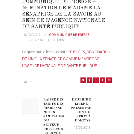
COMMUNIQUÉ DE PRESSE –
NOMINATION DE MADAME LA
SÉNATRICE DE LA SAVOIE AU
SEIN DE L’AGENCE NATIONALE
DE SANTÉ PUBLIQUE
18/03/2019
COMMUNIQUÉ DE PRESSE
29
VIEWS
0
LIKES
Cliquez sur le lien suivant :
20190315_DESIGNATION
DE MME LA SENATRICE COMME MEMBRE DE
L’AGENCE NATIONALE DE SANTE PUBLIQUE
TAGS:
NAVIGATION DE L’ARTICLE
BAISSE DES
DAUPHINÉ
Previous post:
Next post:
TARIFS DES
LIBÉRÉ –
ÉTABLISSE
PRÉSENTAT
MENTS
ION DU
SANITAIRES
SÉNAT À
DU
DOMITYS
SECTEUR
19/03/2019
PRIVÉ NON
LUCRATIF