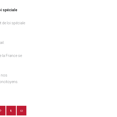
oi spéciale
 de loi spéciale
il.
e la France se
à nos
concitoyens.