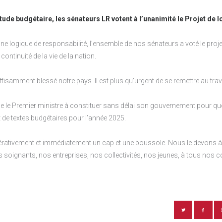
itude budgétaire, les sénateurs LR votent à l’unanimité le Projet de l
e logique de responsabilité, l’ensemble de nos sénateurs a voté le projet
 continuité de la vie de la nation.
fisamment blessé notre pays. Il est plus qu’urgent de se remettre au trava
le le Premier ministre à constituer sans délai son gouvernement pour qu
 de textes budgétaires pour l’année 2025.
pérativement et immédiatement un cap et une boussole. Nous le devons 
s soignants, nos entreprises, nos collectivités, nos jeunes, à tous nos 