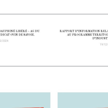
ATION DE L’ARTICLE
DAUPHINÉ LIBÉRÉ – AG DU
RAPPORT D’INFORMATION REL
ious post:
DICAT OVIN DE SAVOIE.
AU PROGRAMME TERRITO
D’INDUST
2/2024
19/12