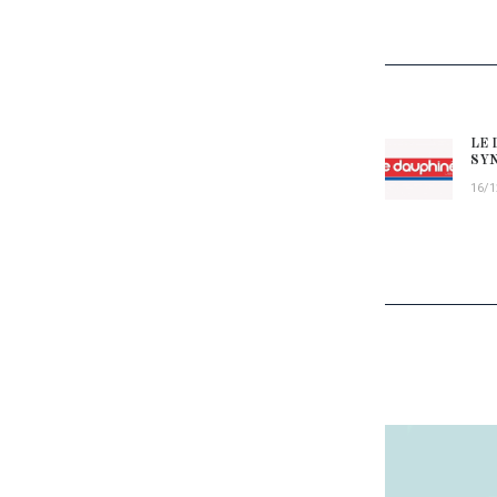
NAVIG
LE 
Prev
SYN
16/1