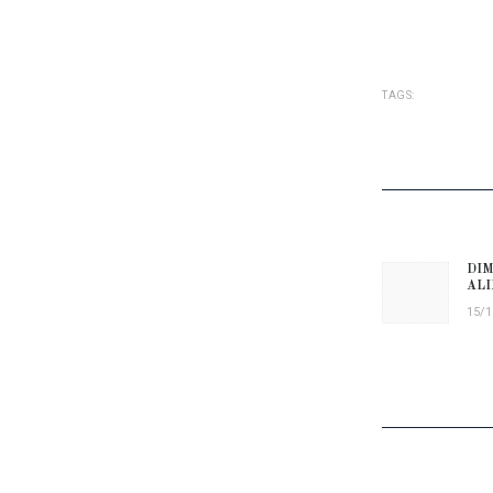
TAGS:
NAVIG
DIM
Prev
ALI
15/1