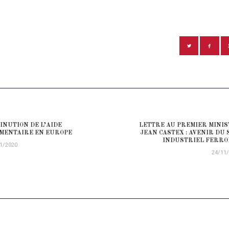
ATION DE L’ARTICLE
INUTION DE L’AIDE
LETTRE AU PREMIER MINI
ious post:
MENTAIRE EN EUROPE
JEAN CASTEX : AVENIR DU 
INDUSTRIEL FERR
1/2020
24/11