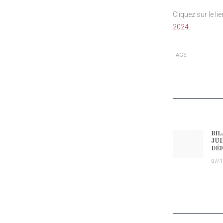
Cliquez sur le li
2024.
TAGS:
NAVIG
BIL
Prev
JUI
DÉF
07/1