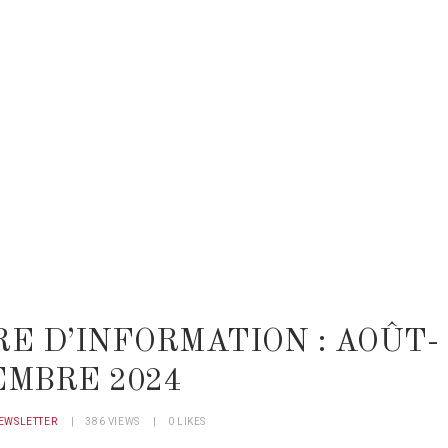
E D’INFORMATION : AOÛT-
MBRE 2024
EWSLETTER
386
VIEWS
0
LIKES