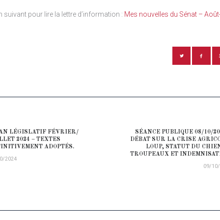
en suivant pour lire la lettre d’information :
Mes nouvelles du Sénat – Aoû
ATION DE L’ARTICLE
AN LÉGISLATIF FÉVRIER/
SÉANCE PUBLIQUE 08/10/20
ious post:
LLET 2024 – TEXTES
DÉBAT SUR LA CRISE AGRICO
INITIVEMENT ADOPTÉS.
LOUP, STATUT DU CHIE
TROUPEAUX ET INDEMNISAT
0/2024
09/10