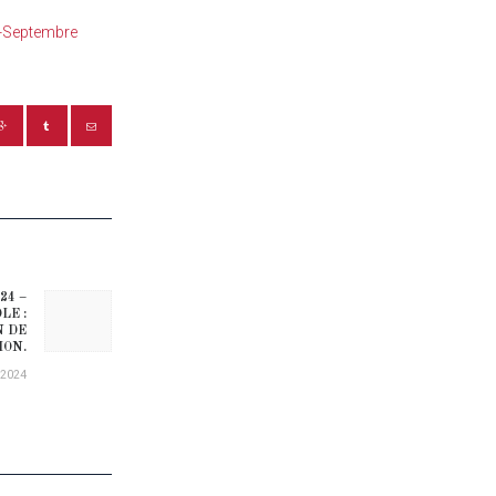
t-Septembre
24 –
Next post:
LE :
N DE
ION.
/2024