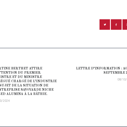
ATION DE L’ARTICLE
TINE BERTHET ATTIRE
LETTRE D’INFORMATION : A
ious post:
TTENTION DU PREMIER
SEPTEMBRE 
ISTRE ET DU MINISTRE
08/10
ÉGUÉ CHARGÉ DE L’INDUSTRIE
SUJET DE LA SITUATION DE
NTREPRISE SAVOYARDE NICHE
ED ALUMINA À LA BÂTHIE.
0/2024