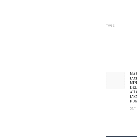
TAGS:
NAVIG
MAR
Prev
L’A
MIN
DÉL
AU 
L’E
FUS
07/1