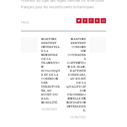
l’Intérieur au sujet des règles d’entrée sur le territoire
français pour les ressortissants britanniques.
TAGS:
NAVIGATION DE L’ARTICLE
MARTINE
MARTINE
Previous post:
Next post:
BERTHET
BERTHET
INTERPELL
COSIGNE
E LA
UN
MINISTRE
COURRIER
DE LA
À
TRANSITIO
L’ATTENTIO
N
N DE JEAN-
ECOLOGIQU
BAPTISTE
E ET DE LA
DJEBBARI,
COHÉSION
AU SUJET
DES
DE LA
TERRITOIR
QUALIFICAT
ES, AU
ION
SUJET DU
PROFESSIO
BAIL
NNELLE EN
MOBILITÉ.
NAVIGATION
INTÉRIEUR
13/06/2022
E.
15/06/2022