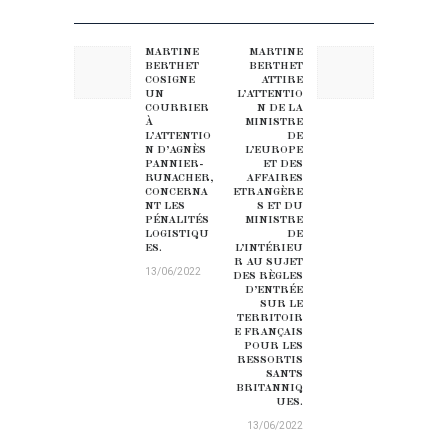
NAVIGATION DE L’ARTICLE
MARTINE
MARTINE
Previous post:
Next post:
BERTHET
BERTHET
COSIGNE
ATTIRE
UN
L’ATTENTIO
COURRIER
N DE LA
À
MINISTRE
L’ATTENTIO
DE
N D’AGNÈS
L’EUROPE
PANNIER-
ET DES
RUNACHER,
AFFAIRES
CONCERNA
ETRANGÈRE
NT LES
S ET DU
PÉNALITÉS
MINISTRE
LOGISTIQU
DE
ES.
L’INTÉRIEU
R AU SUJET
13/06/2022
DES RÈGLES
D’ENTRÉE
SUR LE
TERRITOIR
E FRANÇAIS
POUR LES
RESSORTIS
SANTS
BRITANNIQ
UES.
13/06/2022