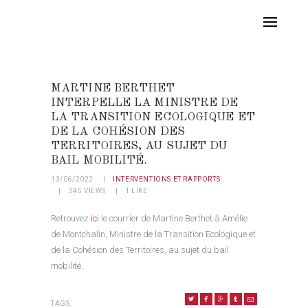
MARTINE BERTHET
INTERPELLE LA MINISTRE DE
LA TRANSITION ECOLOGIQUE ET
DE LA COHÉSION DES
TERRITOIRES, AU SUJET DU
BAIL MOBILITÉ.
13/06/2022
INTERVENTIONS ET RAPPORTS
245
VIEWS
1
LIKE
Retrouvez
ici
le courrier de Martine Berthet à Amélie
de Montchalin, Ministre de la Transition Ecologique et
de la Cohésion des Territoires, au sujet du bail
mobilité.
TAGS: