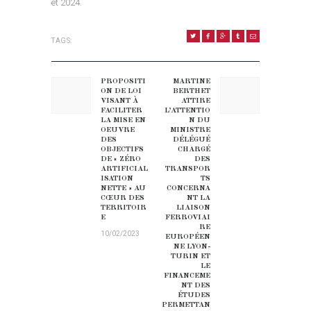
et 2024.
TAGS:
NAVIGATION DE L’ARTICLE
PROPOSITI
MARTINE
Previous post:
Next post:
ON DE LOI
BERTHET
VISANT À
ATTIRE
FACILITER
L’ATTENTIO
LA MISE EN
N DU
OEUVRE
MINISTRE
DES
DÉLÉGUÉ
OBJECTIFS
CHARGÉ
DE « ZÉRO
DES
ARTIFICIAL
TRANSPOR
ISATION
TS
NETTE » AU
CONCERNA
CŒUR DES
NT LA
TERRITOIR
LIAISON
E
FERROVIAI
RE
10/02/2023
EUROPÉEN
NE LYON-
TURIN ET
LE
FINANCEME
NT DES
ÉTUDES
PERMETTAN