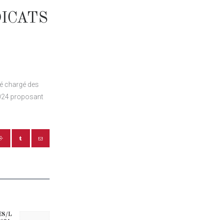
ICATS
ué chargé des
024 proposant
ES/L
Next post: