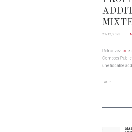
ADDI
MIXTE
21/12/2023
I
Retrouvez
ici
le
Comptes Public
une fiscalité ad
TAGS:
NAVIG
MAR
Prev