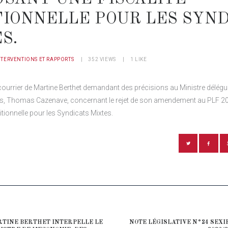
TIONNELLE POUR LES SYND
S.
NTERVENTIONS ET RAPPORTS
352
VIEWS
1
LIKE
 courrier de Martine Berthet demandant des précisions au Ministre délég
s, Thomas Cazenave, concernant le rejet de son amendement au PLF 2
ditionnelle pour les Syndicats Mixtes.
ATION DE L’ARTICLE
TINE BERTHET INTERPELLE LE
NOTE LÉGISLATIVE N°24 SEXI
ious post: