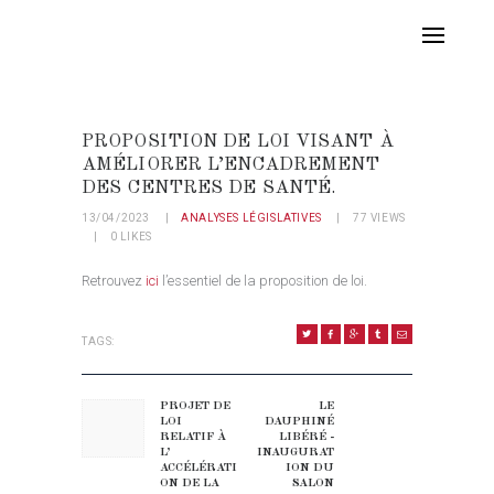
PROPOSITION DE LOI VISANT À
AMÉLIORER L’ENCADREMENT
DES CENTRES DE SANTÉ.
13/04/2023
ANALYSES LÉGISLATIVES
77
VIEWS
0
LIKES
Retrouvez
ici
l’essentiel de la proposition de loi.
TAGS:
NAVIGATION DE L’ARTICLE
PROJET DE
LE
Previous post:
Next post:
LOI
DAUPHINÉ
RELATIF À
LIBÉRÉ -
L’
INAUGURAT
ACCÉLÉRATI
ION DU
ON DE LA
SALON