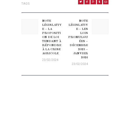
TAGS:
NAVIGATION DE L’ARTICLE
NOTE
NOTE
Previous post:
Next post:
LÉGISLATIV
LÉGISLATIV
E – LA
E – LES
PROPOSITI
LOIS
ON DE LOI
PROMULGU
TENDANT À
ÉES –
RÉPONDRE
DÉCEMBRE
À LA CRISE
2023 –
AGRICOLE
JANVIER
2024
23/02/2024
23/02/2024